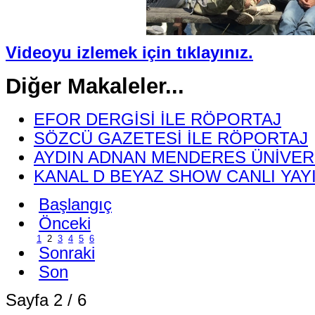
Videoyu izlemek için tıklayınız.
Diğer Makaleler...
EFOR DERGİSİ İLE RÖPORTAJ
SÖZCÜ GAZETESİ İLE RÖPORTAJ
AYDIN ADNAN MENDERES ÜNİVER
KANAL D BEYAZ SHOW CANLI YAY
Başlangıç
Önceki
1
2
3
4
5
6
Sonraki
Son
Sayfa 2 / 6